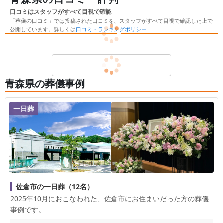
口コミはスタッフがすべて目視で確認
「葬儀の口コミ」では投稿された口コミを、スタッフがすべて目視で確認した上で
公開しています。詳しくは
口コミ・ランキングポリシー
口
コ
ミ
青森県の葬儀事例
一
覧
一日葬
佐倉市の一日葬（12名）
2025年10月におこなわれた、
佐倉市
にお住まいだった方の葬儀
事例です。