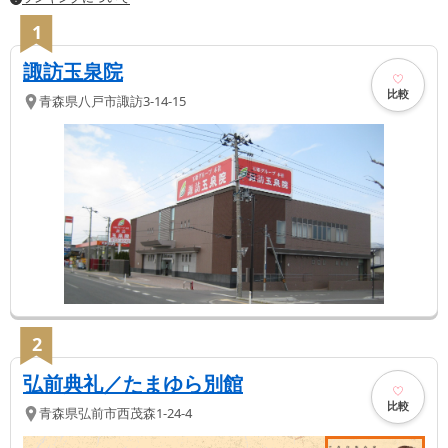
1
諏訪玉泉院
比較
青森県
八戸市
諏訪3-14-15
2
弘前典礼／たまゆら別館
比較
青森県
弘前市
西茂森1-24-4