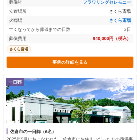
葬儀社
フラワリングセレモニー
安置場所
さくら斎場
火葬場
さくら斎場
亡くなってから葬儀までの日数
3日
葬儀費用
940,000円（税込）
さくら斎場
事例の詳細を見る
一日葬
佐倉市の一日葬（6名）
2025年9月におこなわれた、
佐倉市
にお住まいだった方の葬儀事