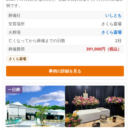
例です。
葬儀社
いしとも
安置場所
さくら斎場
火葬場
さくら斎場
亡くなってから葬儀までの日数
2日
葬儀費用
391,000円（税込）
さくら斎場
事例の詳細を見る
一日葬