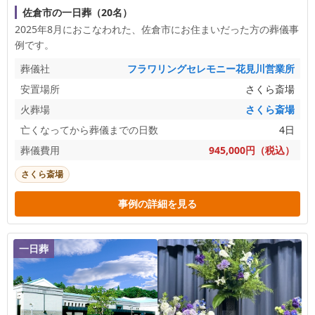
佐倉市の一日葬（20名）
2025年8月におこなわれた、
佐倉市
にお住まいだった方の葬儀事
例です。
葬儀社
フラワリングセレモニー花見川営業所
安置場所
さくら斎場
火葬場
さくら斎場
亡くなってから葬儀までの日数
4日
葬儀費用
945,000円（税込）
さくら斎場
事例の詳細を見る
一日葬