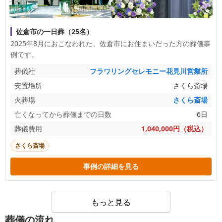
佐倉市の一日葬（25名）
2025年8月におこなわれた、
佐倉市
にお住まいだった方の葬儀事
例です。
葬儀社
フラワリングセレモニー花見川営業所
安置場所
さくら斎場
火葬場
さくら斎場
亡くなってから葬儀までの日数
6日
葬儀費用
1,040,000円（税込）
さくら斎場
事例の詳細を見る
もっと見る
葬儀の流れ