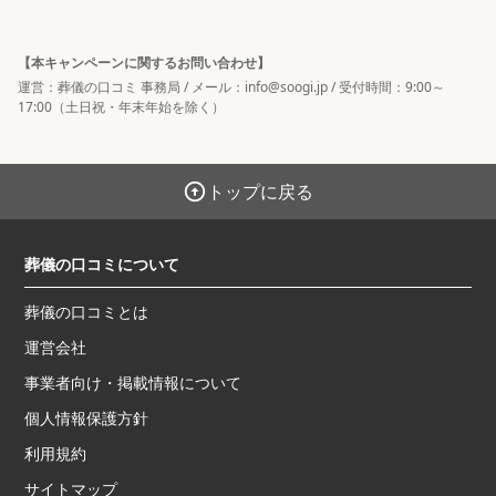
以下の手順にて、条件を満たされた場合に特典付与の対象となりま
す。

【本キャンペーンに関するお問い合わせ】
紹介元（あなた）：

運営：葬儀の口コミ 事務局 / メール：info@soogi.jp / 受付時間：9:00～
①  過去に「葬儀の口コミ」経由で対象葬儀社へお問い合わせのう
17:00（土日祝・年末年始を除く）
え、葬儀を施行されたご実績があること。

②  上記実績をもとに、当社よりメール・SMS等にて紹介コードの
配布を受けていること。

トップに戻る
お友達（紹介される方）：

①  専用の申し込みフォームにて、紹介元様から受け取った紹介コー
ドを入力のうえ、お問い合わせを完了していること。

葬儀の口コミについて
②  「葬儀の口コミ」経由で対象葬儀社へお電話でお問い合わせいた
だいていること。

葬儀の口コミとは
③  上記お問い合わせした対象葬儀社にて葬儀を施行いただいている
運営会社
こと。

事業者向け・掲載情報について
※紹介元様への特典付与も、当社にてお友達の葬儀施行の完了が確
認できた後となります。

個人情報保護方針
利用規約
【紹介コードについて】

紹介コードは、当社よりメール・SMS等にて対象の紹介元様へ個別
サイトマップ