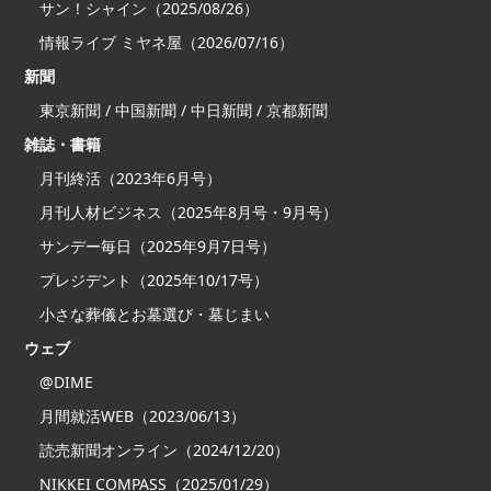
サン！シャイン（2025/08/26）
【プレゼントの受け取り方法・時期】

情報ライブ ミヤネ屋（2026/07/16）
当社が対象葬儀社からお友達の葬儀施行の完了を確認した後、翌月
新聞
末頃を目途に、双方の携帯電話番号へSMS（ショートメッセージ）
にてAmazonギフト券をお送りいたします。

東京新聞 / 中国新聞 / 中日新聞 / 京都新聞
「紹介キャンペーンお受け取りフォーム」への申請が必要な場合
雑誌・書籍
は、施行後にご案内いたします。

SMSが受信できない携帯電話番号をご登録の場合、プレゼントをお
月刊終活（2023年6月号）
届けできませんのでご注意ください。

月刊人材ビジネス（2025年8月号・9月号）
【免責・注意事項】

サンデー毎日（2025年9月7日号）
本キャンペーンは【株式会社ディライト】による提供です。本キャ
プレジデント（2025年10/17号）
ンペーンについてのお問い合わせはAmazonではお受けしておりま
せん。【株式会社ディライト】キャンペーン事務局
小さな葬儀とお墓選び・墓じまい
【info@sougi.jp】までお願いいたします。

ウェブ
Amazon、Amazon.co.jp およびそれらのロゴは Amazon.com, Inc.
またはその関連会社の商標です。

@DIME
本キャンペーンは予告なく変更・終了する場合があります。

特典付与の状況確認のため、ご本人確認をさせていただく場合がご
月間就活WEB（2023/06/13）
ざいます。

読売新聞オンライン（2024/12/20）
個人情報の取り扱いについては、当社のプライバシーポリシーをご
確認ください。

NIKKEI COMPASS（2025/01/29）