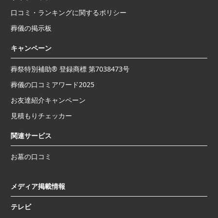
に配布いたします。

口コミ・ランキングに関するポリシー
1つの紹介コードは複数のお友達にご利用いただけます。紹介人数
に応じて、お友達1名様の施行完了ごとに特典が付与されます。

葬儀の掲示板
紹介コードは、お友達への直接のご案内のみにご使用ください。不
特定多数が閲覧可能なサイト等への投稿・拡散はご遠慮ください。

キャンペーン
【対象葬儀社】

葬祭特別補助® 登録商標 第7038473号
「葬儀の口コミ」に掲載されている提携葬儀社すべて

葬儀の口コミアワード2025
【対象外となる場合】

お友達紹介キャンペーン
以下のいずれかに該当する場合は、キャンペーン対象外となりま
す。

見積もりチェッカー
・当社より紹介コードの配布を受けていない方が紹介元となってい
る場合

関連サービス
・紹介元、お友達が、紹介コード使用以前に対象葬儀社へ相談済
み、または会員登録済みの方

お墓の口コミ
・病院・施設・警察等からの紹介でご利用の方

・葬祭扶助（生活保護）をご利用の方

・紹介元とお友達が同一人物、または同一世帯（同一住所・同一電
メディア掲載情報
話番号）の場合

・不特定多数が閲覧可能なサイト（掲示板・SNS・ブログ等）へ紹
テレビ
介コードを投稿・拡散した場合

・その他、当社が不正と判断した場合
