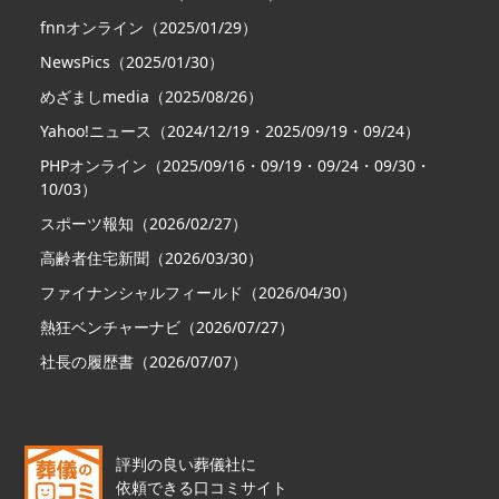
fnnオンライン（2025/01/29）
【本キャンペーンに関するお問い合わせ】

運営：葬儀の口コミ 事務局

NewsPics（2025/01/30）
メール：info@sougi.jp

めざましmedia（2025/08/26）
受付時間：9:00〜17:00（土日祝・年末年始を除く）

Yahoo!ニュース（2024/12/19・2025/09/19・09/24）
2026年2月 制定
PHPオンライン（2025/09/16・09/19・09/24・09/30・
10/03）
スポーツ報知（2026/02/27）
高齢者住宅新聞（2026/03/30）
ファイナンシャルフィールド（2026/04/30）
熱狂ベンチャーナビ（2026/07/27）
社長の履歴書（2026/07/07）
評判の良い葬儀社に
依頼できる口コミサイト