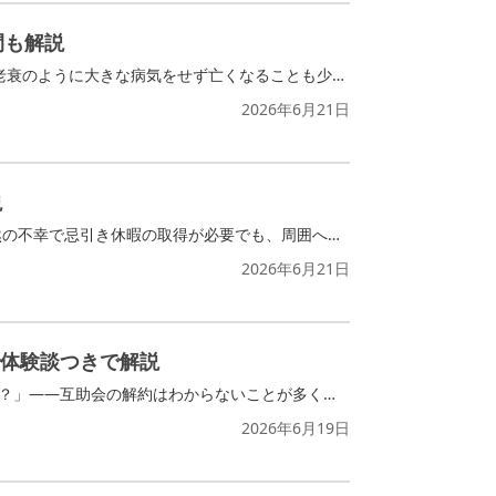
間も解説
老衰は、日本人で3番目に多い死因です。ガンや心疾患が死因として注目されていますが、老衰のように大きな病気をせず亡くなることも少なくありません。しかし、老衰は何歳から起こるのか知らない方がほとんどでしょう。 この記事では、老衰の定義や平均年齢について調査データをもとに解説していきます。老衰の前兆についても紹介するため、身近に高齢な家族がいる方は、チェックしておいてください。
2026年6月21日
説
「忌引き休暇を取りすぎると怒られるかな」「忙しいのに休むと迷惑にならないかな」 突然の不幸で忌引き休暇の取得が必要でも、周囲への影響から気後れを感じる方も多いでしょう。安心して葬儀へ参列するためにも、何日間忌引き休暇を取得できるか確認し、上司や同僚に配慮したうえで対応するのが大切です。 この記事では、調査データから忌引き休暇の日数の目安や取得状況を紐解きます。忌引き休暇の取得で不安に感じている方は、最後までチェックしてください。
2026年6月21日
体験談つきで解説
「親が入っていた互助会、もう使わないけれど解約できるの？」「手数料でいくら損をする？」——互助会の解約はわからないことが多く、不安になりますよね。 この記事では、互助会解約の流れから、手数料・返金額・必要書類、「亡くなった親の互助会を解約する方法」などを、実際に解約を経験された方の体験談を交えながら解説します。
2026年6月19日