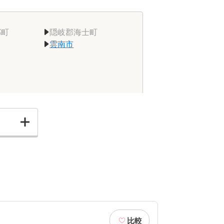
郷町
隠岐郡海士町
雲南市
比較