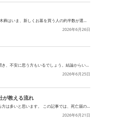
この記事では、樹木葬で後悔しやすいポイントと、それを防ぐための方法を紹介します。樹木葬はいま、新しくお墓を買う人の約半数が選ぶほど人気です。ところが「実際にやってみて後悔した」という声は、あまり世の中に出回っていません。なぜ人気なのに体験談が少ないのか、その背景にも触れながら解説していきます。
2026年6月26日
「遺骨ダイヤモンドは怪しい」 「火葬後の遺骨で炭素が取れるわけない」 このような声を聞き、不安に思う方もいるでしょう。結論からいうと、遺骨でダイヤモンドを作ることは可能で、嘘ではありません。ただし、遺骨100%にならない場合もあります。業者によっては説明が曖昧で、きちんと認識していないと後悔につながりかねません。 仕組みがわかれば、安心して遺骨ダイヤモンドの製造を依頼できるため、この記事で詳しい内容を確認してから依頼するようにしましょう。
2026年6月25日
社が教える流れ
ご家族が亡くなった直後に「死亡届は7日以内に出さなければいけない」と知り、驚いている方は多いと思います。 この記事では、死亡届の期限がいつから数えて何日までか、誰が何をするのか、過ぎたらどうなるのかを解説します。今回は実際の葬儀社に取材し、現場のリアルな状況も交えてお伝えします。
2026年6月21日