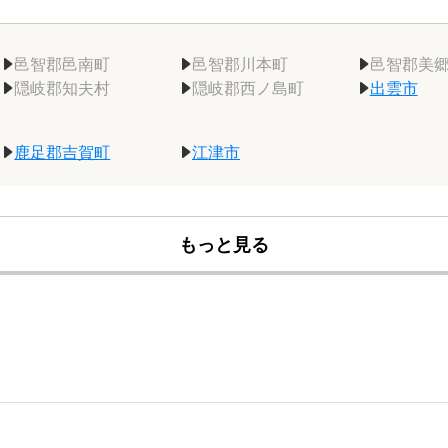
邑智郡邑南町
邑智郡川本町
邑智郡美
隠岐郡知夫村
隠岐郡西ノ島町
出雲市
鹿足郡吉賀町
江津市
もっと見る
松江市