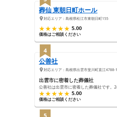
葬仙 東朝日町ホール
対応エリア：
島根県
松江市
東朝日町155
★★★★★
★★★★★
5.00
価格はご相談ください
4
公善社
対応エリア：
島根県
出雲市
斐川町直江4788-
出雲市に密着した葬儀社
公善社は出雲市に密着した葬儀社です。2
★★★★★
★★★★★
5.00
価格はご相談ください
5