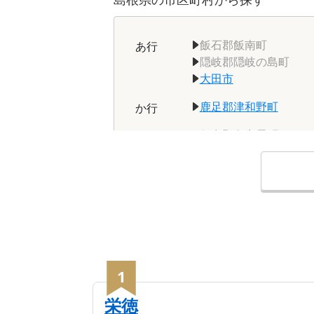
飯石郡飯南町
あ
行
隠岐郡隠岐の島町
大田市
鹿足郡津和野町
か
行
仁多郡奥出雲町
な
行
浜田市
は
行
益田市
ま
行
安来市
や
行
1
栄徳