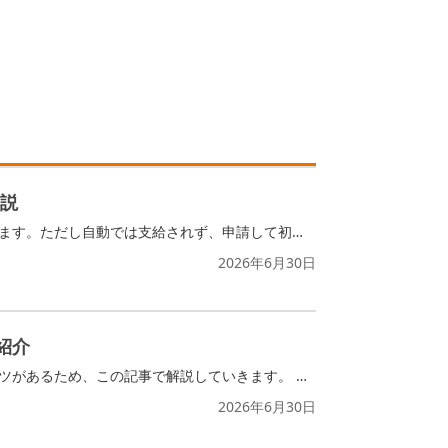
説
国民健康保険に加入していた方が亡くなったとき、葬祭を行った人は「葬祭費」を受け取れます。ただし自動では支給されず、申請して初めて受け取れる給付です。金額は住んでいる地域によって差があり、知らないまま申請期限を過ぎてしまう人も少なくありません。この記事では、全国の支給額の相場、申請の方法と必要書類、いつ振り込まれるのかまで、まとめてお伝えします。
2026年6月30日
紹介
盛り塩は必要な材料を用意し、手順に沿えば簡単に作れます。ただし、きれいに作るにはコツがあるため、この記事で解説していきます。 きれいに作ると気持ちがよく、縁起もいいと言われているため、一緒に作っていきましょう。
2026年6月30日