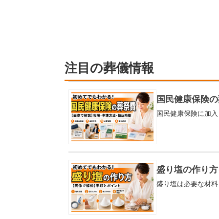
コ
ミ
一
覧
注目の葬儀情報
国民健康保険の
盛り塩の作り方