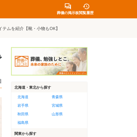
葬儀の掲示板
閲覧履歴
イテムを紹介【靴・小物もOK】
で
日
北海道・東北
から探す
北海道
青森県
岩手県
宮城県
秋田県
山形県
福島県
関東
から探す