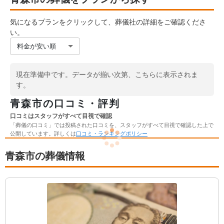
気になるプランをクリックして、葬儀社の詳細をご確認くださ
い。
料金が安い順
現在準備中です。データが揃い次第、こちらに表示されま
す。
青森市の口コミ・評判
口コミはスタッフがすべて目視で確認
「葬儀の口コミ」では投稿された口コミを、スタッフがすべて目視で確認した上で
公開しています。詳しくは
口コミ・ランキングポリシー
口
青森市の葬儀情報
コ
ミ
一
覧