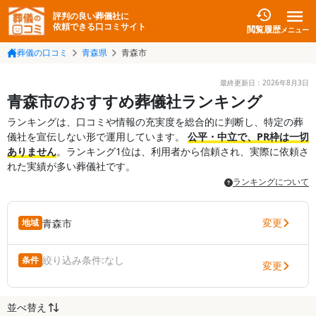
評判の良い葬儀社に
依頼できる口コミサイト
閲覧履歴
メニュー
葬儀の口コミ
青森県
青森市
最終更新日：
2026年8月3日
青森市のおすすめ葬儀社ランキング
ランキングは、口コミや情報の充実度を総合的に判断し、特定の葬
儀社を宣伝しない形で運用しています。
公平・中立で、PR枠は一切
ありません
。ランキング1位は、利用者から信頼され、実際に依頼さ
れた実績が多い葬儀社です。
ランキングについて
変更
青森市
地域
絞り込み条件:
なし
条件
変更
並べ替え