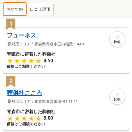
おすすめ
口コミ評価
青森市
の葬儀社ランキング TOP
27
1
フューネス
比較
対応エリア：
青森県
青森市
三内稲元114-61
青森市に密着した葬儀社
★★★★★
★★★★★
4.50
価格はご相談ください
2
葬儀社こころ
比較
対応エリア：
青森県
青森市
南佃1-11-11
青森市に密着した葬儀社
★★★★★
★★★★★
5.00
価格はご相談ください