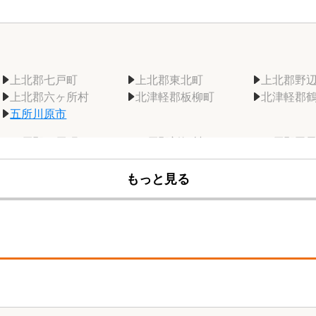
上北郡七戸町
上北郡東北町
上北郡野
上北郡六ヶ所村
北津軽郡板柳町
北津軽郡
五所川原市
三戸郡三戸町
三戸郡新郷村
三戸郡田
下北郡大間町
下北郡風間浦村
下北郡佐
もっと見る
十和田市
西津軽郡鰺ヶ沢町
西津軽郡深浦町
東津軽郡外ヶ浜町
東津軽郡平内町
東津軽郡
弘前市
南津軽郡大鰐町
南津軽郡藤崎町
三沢市