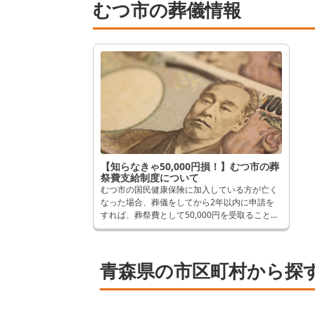
むつ市の葬儀情報
【知らなきゃ50,000円損！】むつ市の葬
祭費支給制度について
むつ市の国民健康保険に加入している方が亡く
なった場合、葬儀をしてから2年以内に申請を
すれば、葬祭費として50,000円を受取ることが
できます。 逆に申請しないと、せっかく受け取
れるはずだったものが受取れなくなってしまい
ます。 そんなことにならないよう、この記事で
青森県の市区町村から探
は申請方法など詳しく解説します。