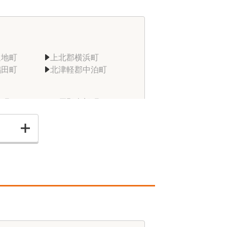
辺地町
上北郡横浜町
鶴田町
北津軽郡中泊町
子町
三戸郡南部町
井村
下北郡東通村
蓬田村
八戸市
むつ市