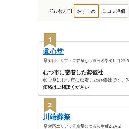
おすすめ
口コミ評価
並び替え
むつ市
の葬儀社ランキ
1
眞心堂
対応エリア：
青森県
むつ市
田名部槌川目23-5
むつ市に密着した葬儀社
眞心堂はむつ市に密着した葬儀社です。2
価格はご相談ください
2
川端葬祭
対応エリア：
青森県
むつ市
苫生町2-24-2