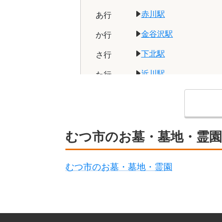
赤川駅
あ
行
金谷沢駅
か
行
下北駅
さ
行
近川駅
た
行
むつ市のお墓・墓地・霊
むつ市のお墓・墓地・霊園