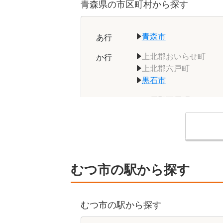
青森県の市区町村
から探す
青森市
あ
行
上北郡おいらせ町
か
行
上北郡六戸町
黒石市
三戸郡五戸町
さ
行
三戸郡階上町
つがる市
た
行
中津軽郡西目屋村
な
行
むつ市の駅から探す
東津軽郡今別町
は
行
平川市
南津軽郡田舎館村
むつ市の駅
から探す
ま
行