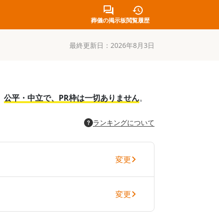
葬儀の掲示板
閲覧履歴
最終更新日：
2026年8月3日
。
公平・中立で、PR枠は一切ありません
。
ランキングについて
変更
変更