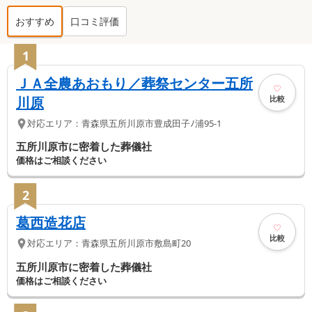
おすすめ
口コミ評価
五所川原市
の葬儀社ランキング TOP
13
1
ＪＡ全農あおもり／葬祭センター五所
比較
川原
対応エリア：
青森県
五所川原市
豊成田子ﾉ浦95-1
五所川原市に密着した葬儀社
価格はご相談ください
2
葛西造花店
比較
対応エリア：
青森県
五所川原市
敷島町20
五所川原市に密着した葬儀社
価格はご相談ください