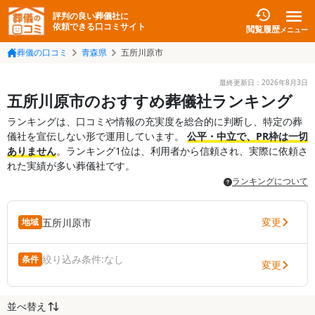
評判の良い葬儀社に
依頼できる口コミサイト
閲覧履歴
メニュー
葬儀の口コミ
青森県
五所川原市
最終更新日：
2026年8月3日
五所川原市のおすすめ葬儀社ランキング
ランキングは、口コミや情報の充実度を総合的に判断し、特定の葬
儀社を宣伝しない形で運用しています。
公平・中立で、PR枠は一切
ありません
。ランキング1位は、利用者から信頼され、実際に依頼さ
れた実績が多い葬儀社です。
ランキングについて
変更
五所川原市
地域
絞り込み条件:
なし
条件
変更
並べ替え